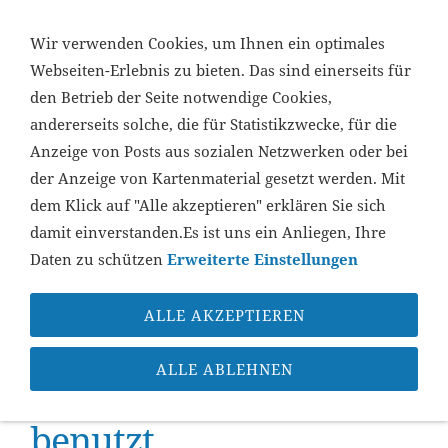
...
Wir verwenden Cookies, um Ihnen ein optimales
Webseiten-Erlebnis zu bieten. Das sind einerseits für
den Betrieb der Seite notwendige Cookies,
NAVIGATION ÖFFNEN
andererseits solche, die für Statistikzwecke, für die
Anzeige von Posts aus sozialen Netzwerken oder bei
der Anzeige von Kartenmaterial gesetzt werden. Mit
dem Klick auf "Alle akzeptieren" erklären Sie sich
damit einverstanden.Es ist uns ein Anliegen, Ihre
Daten zu schützen
Erweiterte Einstellungen
ALLE AKZEPTIEREN
Sie sind hier:
Startseite
»
Support
»
Mit neuem Gerät
benutzt
ALLE ABLEHNEN
Mit neuem Gerät
benutzt