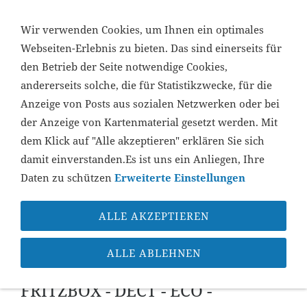
...
Wir verwenden Cookies, um Ihnen ein optimales
Webseiten-Erlebnis zu bieten. Das sind einerseits für
den Betrieb der Seite notwendige Cookies,
NAVIGATION ÖFFNEN
andererseits solche, die für Statistikzwecke, für die
Anzeige von Posts aus sozialen Netzwerken oder bei
der Anzeige von Kartenmaterial gesetzt werden. Mit
dem Klick auf "Alle akzeptieren" erklären Sie sich
damit einverstanden.Es ist uns ein Anliegen, Ihre
Daten zu schützen
Erweiterte Einstellungen
ALLE AKZEPTIEREN
Sie sind hier:
Startseite
»
Support
»
FritzBox
FritzBox
ALLE ABLEHNEN
FRITZBOX - DECT - ECO -