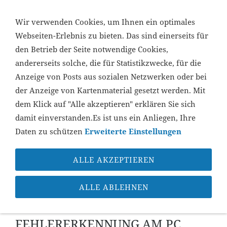
...
Wir verwenden Cookies, um Ihnen ein optimales
Webseiten-Erlebnis zu bieten. Das sind einerseits für
den Betrieb der Seite notwendige Cookies,
NAVIGATION ÖFFNEN
andererseits solche, die für Statistikzwecke, für die
Anzeige von Posts aus sozialen Netzwerken oder bei
der Anzeige von Kartenmaterial gesetzt werden. Mit
dem Klick auf "Alle akzeptieren" erklären Sie sich
damit einverstanden.Es ist uns ein Anliegen, Ihre
Daten zu schützen
Erweiterte Einstellungen
ALLE AKZEPTIEREN
Sie sind hier:
Startseite
»
Support
»
Leitfaden zur
Fehlerbehebung
ALLE ABLEHNEN
Leitfaden
FEHLERERKENNUNG AM PC